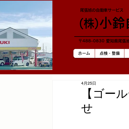
尾張旭の自動車サービス
小鈴
​(株)
〒488-0830 愛知県尾張
ホーム
点検・整備
4月25日
【ゴール
せ