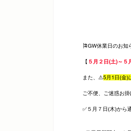
🎏GW休業日のお知
【
５月２日(土)～５月
また、⚠️
5月1日(金
ご不便、ご迷惑お掛
✅５月７日(木)か