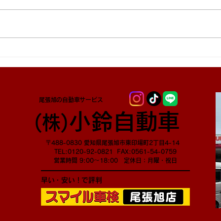
尾張旭の自動車サービス
小鈴自動車
​(株)
〒488-0830 愛知県尾張旭市東印場町2丁目4-14
TEL:0120-92-0821 FAX:0561-54-0759
営業時間 9:00～18:00 定休日：月曜・祝日
早い・安い！で評判