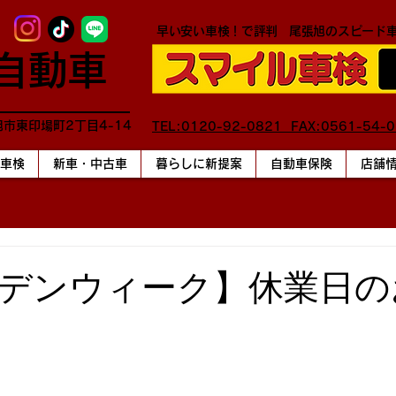
早い安い車検！で評判
尾張旭のスピード
自動車
旭市東印場町2丁目4-14
TEL:0120-92-0821 FAX:0561-54-
車検
新車・中古車
暮らしに新提案
自動車保険
店舗
デンウィーク】休業日の