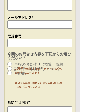
メールアドレス*
​電話番号
今回のお問合せ内容を下記からお選び
ください
*
車検のお見積り（概算）依頼
試乗車の体験予約について
お見積り依頼はLINEチャットでのやり
その他
取りがスムーズです
希望する車種（複数可）や来店希望日時を
下記にご入力ください
お問合せ内容*