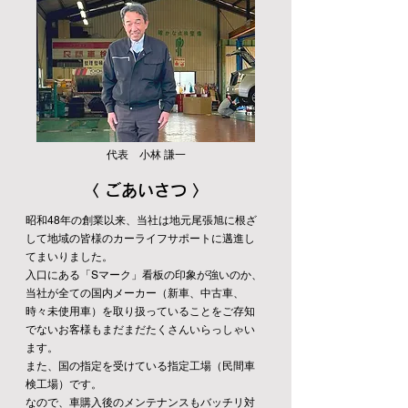
代表 小林 謙一
〈 ごあいさつ 〉
昭和48年の創業以来、当社は地元尾張旭に根ざ
して地域の皆様のカーライフサポートに邁進し
てまいりました。
入口にある「Sマーク」看板の印象が強いのか、
当社が全ての国内メーカー（新車、中古車、
時々未使用車）を取り扱っていることをご存知
でないお客様もまだまだたくさんいらっしゃい
ます。
また、国の指定を受けている指定工場（民間車
検工場）です。
なので、車購入後のメンテナンスもバッチリ対