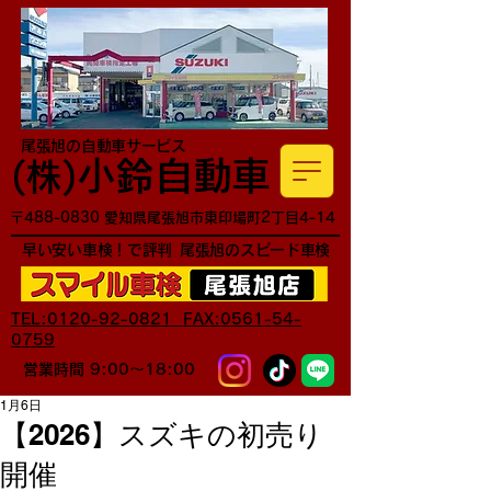
尾張旭の自動車サービス
小鈴自動車
​(株)
〒488-0830 愛知県尾張旭市東印場町2丁目4-14
早い安い車検！で評判
尾張旭のスピード車検
TEL:0120-92-0821 FAX:0561-54-
0759
営業時間 9:00～18:00
1月6日
【2026】スズキの初売り
開催