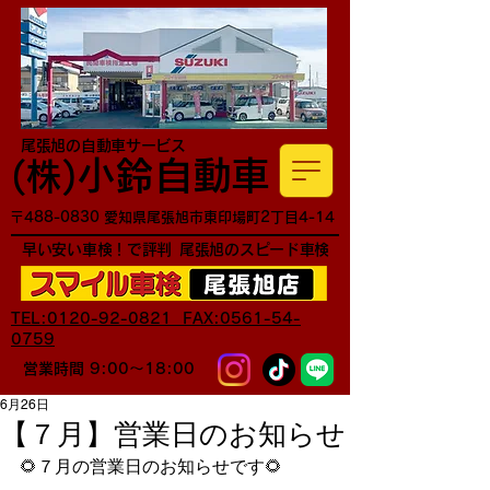
尾張旭の自動車サービス
小鈴自動車
​(株)
〒488-0830 愛知県尾張旭市東印場町2丁目4-14
早い安い車検！で評判
尾張旭のスピード車検
TEL:0120-92-0821 FAX:0561-54-
0759
営業時間 9:00～18:00
6月26日
【７月】営業日のお知らせ
🌻７月の営業日のお知らせです🌻