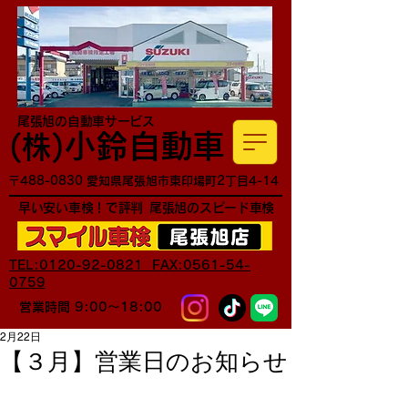
尾張旭の自動車サービス
小鈴自動車
​(株)
〒488-0830 愛知県尾張旭市東印場町2丁目4-14
早い安い車検！で評判
尾張旭のスピード車検
TEL:0120-92-0821 FAX:0561-54-
0759
営業時間 9:00～18:00
2月22日
【３月】営業日のお知らせ