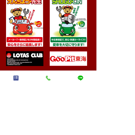
尾張旭の自動車サービス
小鈴自動車
​(株)
〒488-0830 愛知県尾張旭市東印場町2丁目4-14
TEL:
0120-92-0821
FAX:
0561-54-0759
営業時間 9:00～18:00 定休日：月曜・祝日
早い・安い！で評判