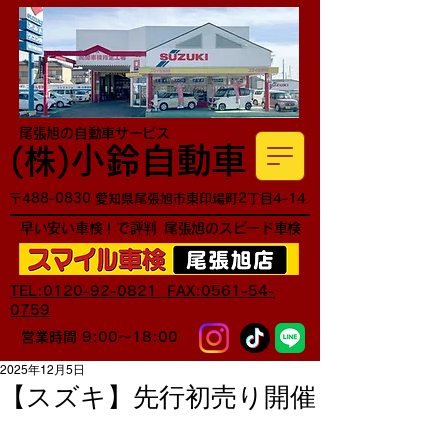
尾張旭の自動車サービス
小鈴自動車
​(株)
〒488-0830 愛知県尾張旭市東印場町2丁目4-14
早い安い車検！で評判
尾張旭のスピード車検
TEL:0120-92-0821 FAX:0561-54-
0759
営業時間 9:00～18:00
2025年12月5日
【スズキ】先行初売り開催