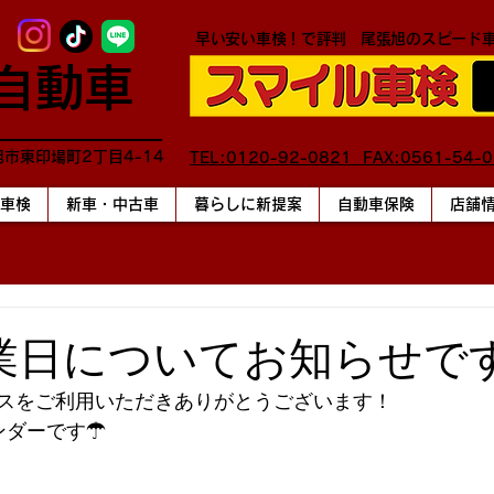
早い安い車検！で評判
尾張旭のスピード
自動車
旭市東印場町2丁目4-14
TEL:0120-92-0821 FAX:0561-54-
車検
新車・中古車
暮らしに新提案
自動車保険
店舗
業日についてお知らせで
スをご利用いただきありがとうございます！
ンダーです☂