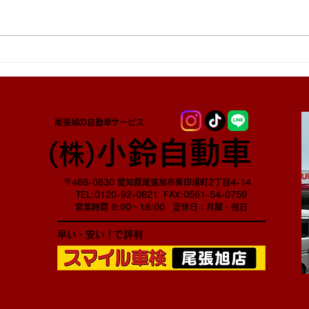
尾張旭の自動車サービス
小鈴自動車
​(株)
〒488-0830 愛知県尾張旭市東印場町2丁目4-14
TEL:0120-92-0821 FAX:0561-54-0759
営業時間 9:00～18:00 定休日：月曜・祝日
早い・安い！で評判