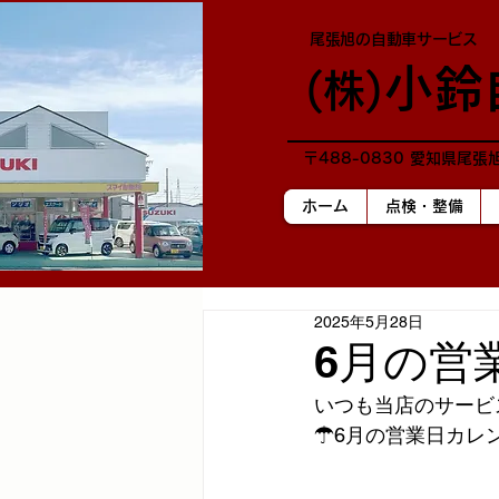
尾張旭の自動車サービス
小鈴
​(株)
〒488-0830 愛知県尾張
ホーム
点検・整備
2025年5月28日
6月の営
いつも当店のサービ
☂6月の営業日カレ