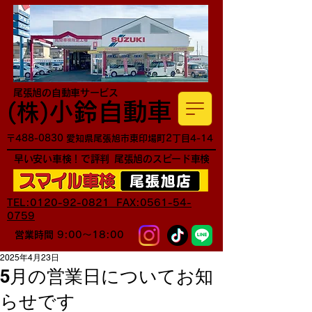
尾張旭の自動車サービス
小鈴自動車
​(株)
〒488-0830 愛知県尾張旭市東印場町2丁目4-14
早い安い車検！で評判
尾張旭のスピード車検
TEL:0120-92-0821 FAX:0561-54-
0759
営業時間 9:00～18:00
2025年4月23日
5月の営業日についてお知
らせです