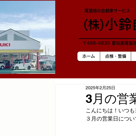
尾張旭の自動車サービス
小鈴
​(株)
〒488-0830 愛知県尾張
ホーム
点検・整備
2025年2月25日
3月の営
こんにちは！いつも
３月の営業日につい