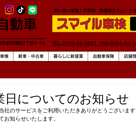
早い安い車検！で評判
尾張旭のスピード
自動車
旭市東印場町2丁目4-14
TEL:0120-92-0821 FAX:0561-54-
車検
新車・中古車
暮らしに新提案
自動車保険
店舗
業日についてのお知らせ
当社のサービスをご利用いただきありがとうございます
てお知らせいたします。