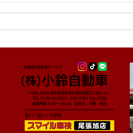
尾張旭の自動車サービス
小鈴自動車
​(株)
〒488-0830 愛知県尾張旭市東印場町2丁目4-14
TEL:0120-92-0821 FAX:0561-54-0759
営業時間 9:00～18:00 定休日：月曜・祝日
早い・安い！で評判