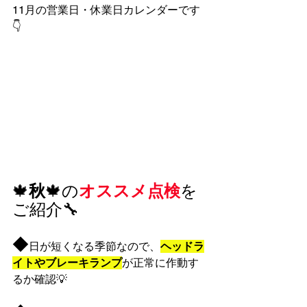
11月の営業日・休業日カレンダーです
👇
🍁
秋
🍁の
オススメ点検
を
ご紹介🔧
◆
日が短くなる季節なので、
ヘッドラ
イトやブレーキランプ
が正常に作動す
るか確認💡