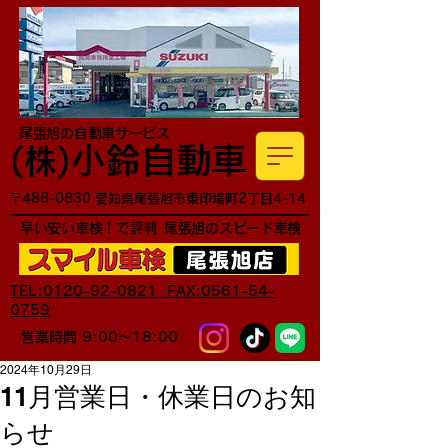
尾張旭の自動車サービス
小鈴自動車
​(株)
〒488-0830 愛知県尾張旭市東印場町2丁目4-14
早い安い車検！で評判
尾張旭のスピード車検
TEL:0120-92-0821 FAX:0561-54-
0759
営業時間 9:00～18:00
2024年10月29日
11月営業日・休業日のお知
らせ