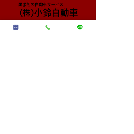
尾張旭の自動車サービス
小鈴自動車
​(株)
〒488-0830 愛知県尾張旭市東印場町2丁目4-14
TEL:
0120-92-0821
FAX:
0561-54-0759
営業時間 9:00～18:00 定休日：月曜・祝日
早い・安い！で評判