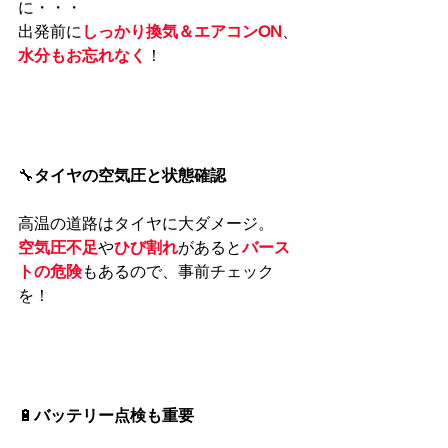
に・・・
出発前に
しっかり換気＆エアコンON
、
水分もお忘れなく
！
🔧
タイヤの空気圧と状態確認
高温の道路はタイヤに大ダメージ。
空気圧不足
や
ひび割れ
があると
バース
トの危険
もあるので、事前チェック
を！
🔋
バッテリー点検も重要