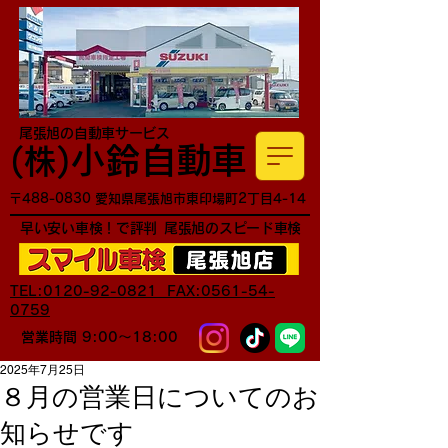
尾張旭の自動車サービス
小鈴自動車
​(株)
〒488-0830 愛知県尾張旭市東印場町2丁目4-14
早い安い車検！で評判
尾張旭のスピード車検
TEL:0120-92-0821 FAX:0561-54-
0759
営業時間 9:00～18:00
2025年7月25日
８月の営業日についてのお
知らせです