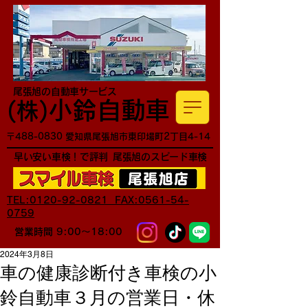
尾張旭の自動車サービス
小鈴自動車
​(株)
〒488-0830 愛知県尾張旭市東印場町2丁目4-14
早い安い車検！で評判
尾張旭のスピード車検
TEL:0120-92-0821 FAX:0561-54-
0759
営業時間 9:00～18:00
2024年3月8日
車の健康診断付き車検の小
鈴自動車３月の営業日・休