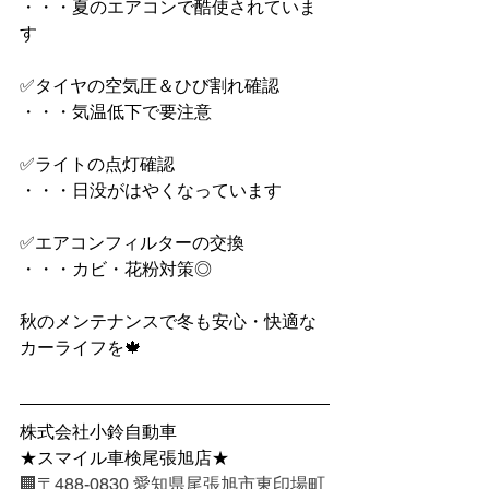
・・・夏のエアコンで酷使されていま
す
✅タイヤの空気圧＆ひび割れ確認
・・・気温低下で要注意
✅ライトの点灯確認
・・・日没がはやくなっています
✅エアコンフィルターの交換
・・・カビ・花粉対策◎
秋のメンテナンスで冬も安心・快適な
カーライフを🍁
株式会社小鈴自動車
★スマイル車検尾張旭店★
🏢〒488-0830 愛知県尾張旭市東印場町