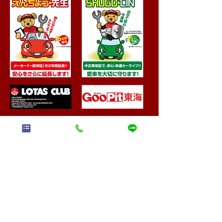
尾張旭の自動車サービス
小鈴自動車
​(株)
〒488-0830 愛知県尾張旭市東印場町2丁目4-14
TEL:
0120-92-0821
FAX:
0561-54-0759
営業時間 9:00～18:00 定休日：月曜・祝日
早い・安い！で評判