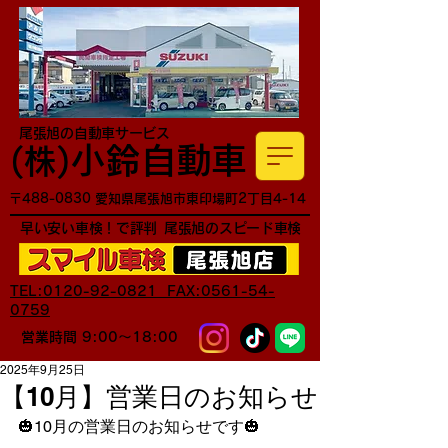
尾張旭の自動車サービス
小鈴自動車
​(株)
〒488-0830 愛知県尾張旭市東印場町2丁目4-14
早い安い車検！で評判
尾張旭のスピード車検
TEL:0120-92-0821 FAX:0561-54-
0759
営業時間 9:00～18:00
2025年9月25日
【10月】営業日のお知らせ
🎃10月の営業日のお知らせです🎃