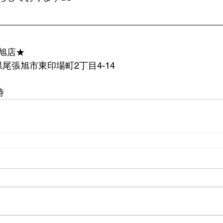
旭店★
愛知県尾張旭市東印場町2丁目4-14
時