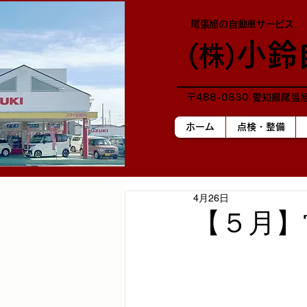
尾張旭の自動車サービス
小鈴
​(株)
〒488-0830 愛知県尾張
ホーム
点検・整備
4月26日
【５月】