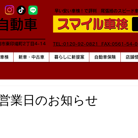
早い安い車検！で評判
尾張旭のスピード
自動車
旭市東印場町2丁目4-14
TEL:0120-92-0821 FAX:0561-54-
車検
新車・中古車
暮らしに新提案
自動車保険
店舗
営業日のお知らせ