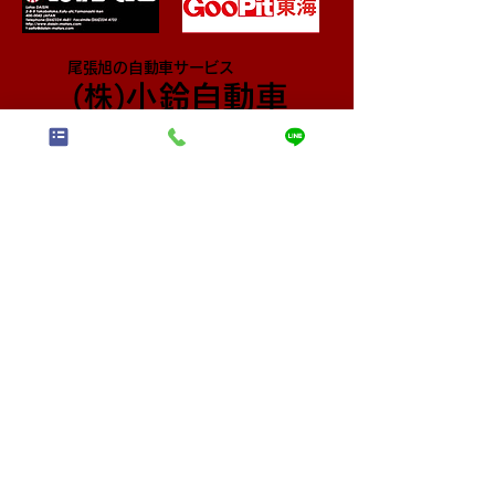
尾張旭の自動車サービス
小鈴自動車
​(株)
〒488-0830 愛知県尾張旭市東印場町2丁目4-14
TEL:
0120-92-0821
FAX:
0561-54-0759
営業時間 9:00～18:00 定休日：月曜・祝日
早い・安い！で評判