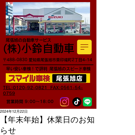
尾張旭の自動車サービス
小鈴自動車
​(株)
〒488-0830 愛知県尾張旭市東印場町2丁目4-14
早い安い車検！で評判
尾張旭のスピード車検
TEL:0120-92-0821 FAX:0561-54-
0759
営業時間 9:00～18:00
2024年12月22日
【年末年始】休業日のお知
らせ